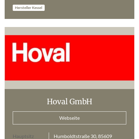
Hersteller Kessel
Hoval GmbH
Webseite
Hauptsitz
Humboldtstraße 30, 85609