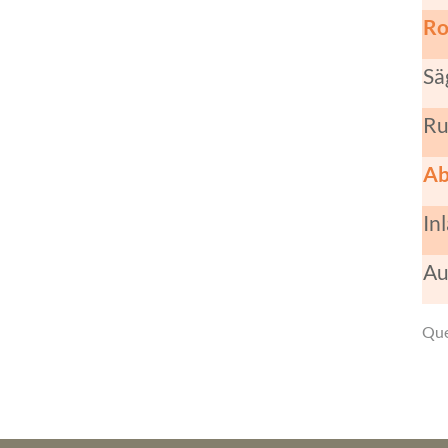
Ro
Sä
Ru
Ab
In
Au
Que