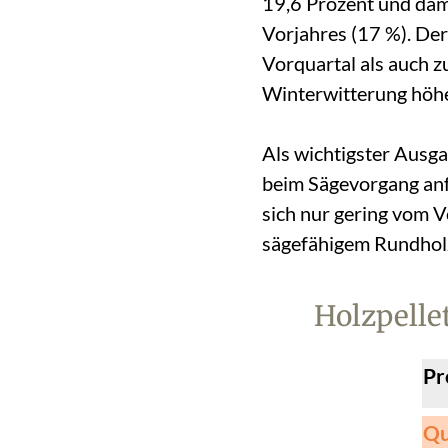
19,6 Prozent und dam
Vorjahres (17 %). Der
Vorquartal als auch z
Winterwitterung höhe
Als wichtigster Ausga
beim Sägevorgang anfa
sich nur gering vom V
sägefähigem Rundholz 
Holzpelle
Pr
Qu