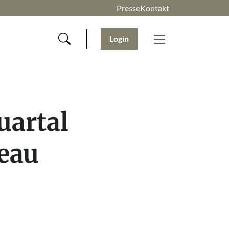
Presse
Kontakt
Login
uartal
veau