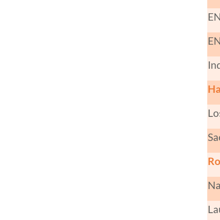
EN
EN
In
Ha
Lo
Sa
Ro
Na
La