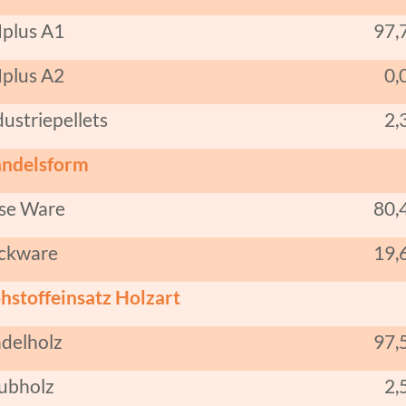
plus A1
97,
plus A2
0,
dustriepellets
2,
ndelsform
se Ware
80,
ckware
19,
hstoffeinsatz Holzart
delholz
97,
ubholz
2,