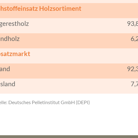
hstoffeinsatz Holzsortiment
gerestholz
93,
ndholz
6,
satzmarkt
land
92,
sland
7,
lle: Deutsches Pelletinstitut GmbH (DEPI)